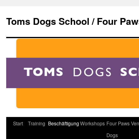
Zum
Inhalt
Toms Dogs School / Four Paw
springen
Start
Training
Beschäftigung
Workshops
Four Paws Ven
Dogs