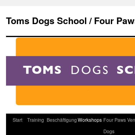
Zum
Inhalt
Toms Dogs School / Four Paw
springen
Start
Training
Beschäftigung
Workshops
Four Paws Ven
Dogs