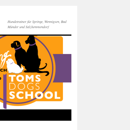
Hundetrainer für Springe, Wennigsen, Bad
Münder und Salzhemmendorf