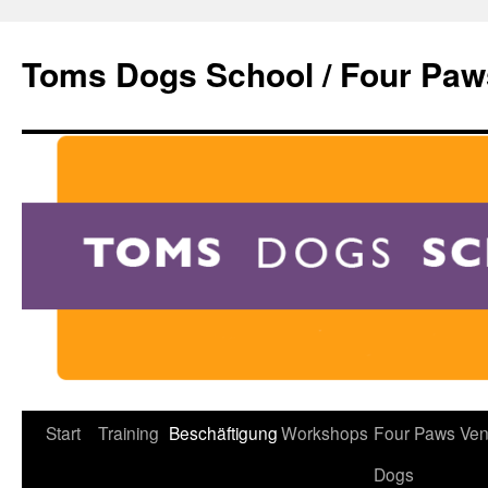
Zum
Inhalt
Toms Dogs School / Four Paw
springen
Start
Training
Beschäftigung
Workshops
Four Paws Ven
Dogs