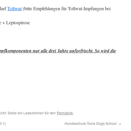
darf
Tollwut
(bitte Empfehlungen für Tollwut-Impfungen bei
e + Leptospirose
mpfkomponenten nur alle drei Jahre aufgefrischt. So wird die
licht. Setze ein Lesezeichen für den
Permalink
.
l 1)
Hundeschule-Toms Dogs School
→