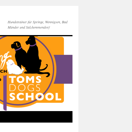
Hundetrainer für Springe, Wennigsen, Bad
Münder und Salzhemmendorf