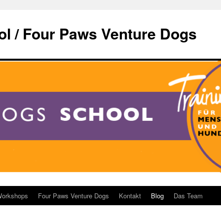
l / Four Paws Venture Dogs
orkshops
Four Paws Venture Dogs
Kontakt
Blog
Das Team