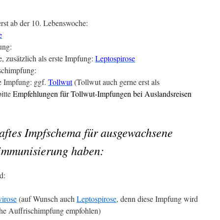
erst ab der 10. Lebenswoche:
e
ung:
, zusätzlich als erste Impfung:
Leptospirose
schimpfung:
te Impfung: ggf.
Tollwut
(Tollwut auch gerne erst als
itte
Empfehlungen für Tollwut-Impfungen
bei Auslandsreisen
haftes Impfschema für ausgewachsene
immunisierung haben:
d:
virose
(auf Wunsch auch
Leptospirose
, denn diese Impfung wird
iche Auffrischimpfung empfohlen)