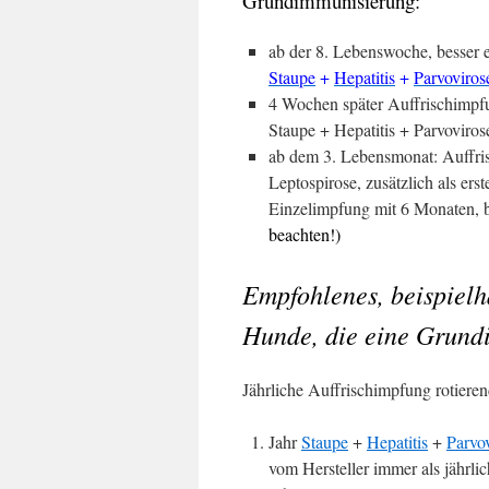
Grundimmunisierung:
ab der 8. Lebenswoche, besser 
Staupe
+
Hepatitis
+
Parvoviros
4 Wochen später Auffrischimpf
Staupe + Hepatitis + Parvovirose
ab dem 3. Lebensmonat: Auffri
Leptospirose, zusätzlich als ers
Einzelimpfung mit 6 Monaten, b
beachten!)
Empfohlenes, beispiel
Hunde, die eine Grund
Jährliche Auffrischimpfung rotieren
Jahr
Staupe
+
Hepatitis
+
Parvo
vom Hersteller immer als jährl