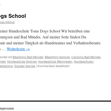
g
gs School
mas Höhne
meiner Hundeschule Toms Dogs School Wir betreiben eine
nigsen und Bad Münder, Auf meiner Seite findest Du
le und meiner Tätigkeit als Hundetrainer und Verhaltensberater.
ns …
Weiterlesen
→
ortet mit
Bikejöring Bad Münder
,
Bikejöring Springe
,
Canicros Bad Münder
,
nder
,
Hundeschule Springe
,
Hundeschule Wennigsen
,
Hundeschulen
für
etraining
,
Scooter Spinge
|
Kommentare deaktiviert
Hundeschule-
Toms
Dogs
School
Impressum