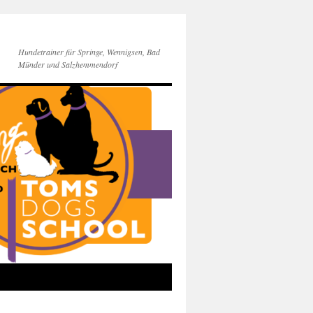
Hundetrainer für Springe, Wennigsen, Bad
Münder und Salzhemmendorf