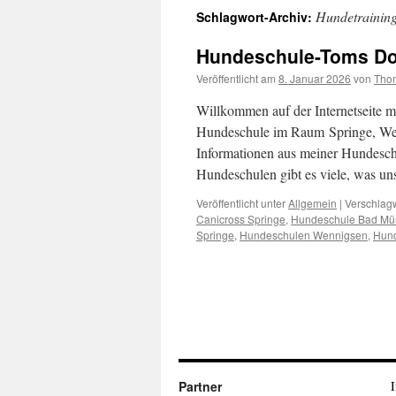
Hundetrainin
Schlagwort-Archiv:
Hundeschule-Toms Do
Veröffentlicht am
8. Januar 2026
von
Tho
Willkommen auf der Internetseite 
Hundeschule im Raum Springe, Wen
Informationen aus meiner Hundeschu
Hundeschulen gibt es viele, was u
Veröffentlicht unter
Allgemein
|
Verschlagw
Canicross Springe
,
Hundeschule Bad Mü
Springe
,
Hundeschulen Wennigsen
,
Hund
Partner