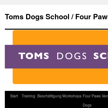
Zum
Inhalt
Toms Dogs School / Four Paw
springen
Start
Training
Beschäftigung
Workshops
Four Paws Ven
Dogs