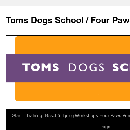
Zum
Inhalt
Toms Dogs School / Four Paw
springen
Start
Training
Beschäftigung
Workshops
Four Paws Ven
Dogs